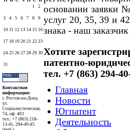
основании заявки №
1
2
услуг 20, 35, 39 и 
3
4
5
6
7
8
9
знака - наш заказчи
10
11
12
13
14
15
16
17
18
19
20
21
22
23
Хотите зарегистри
24
25
26
27
28
29
30
патентно-юридиче
31
тел. +7 (863) 294-40
Главная
Контактная
информация:
Новости
г. Ростов-на-Дону,
ул.
Югпатент
Социалистическая,
74, оф. 403
тел.: +7 (863) 218-
Деятельность
13-41, 294-40-45
(моб.)