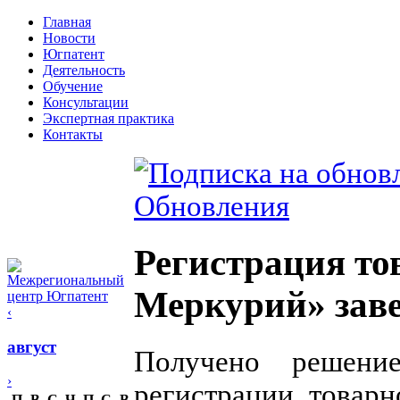
Главная
Новости
Югпатент
Деятельность
Обучение
Консультации
Экспертная практика
Контакты
Обновления
Регистрация то
Меркурий» зав
‹
август
Получено решение
›
регистрации товар
П
В
С
Ч
П
С
В