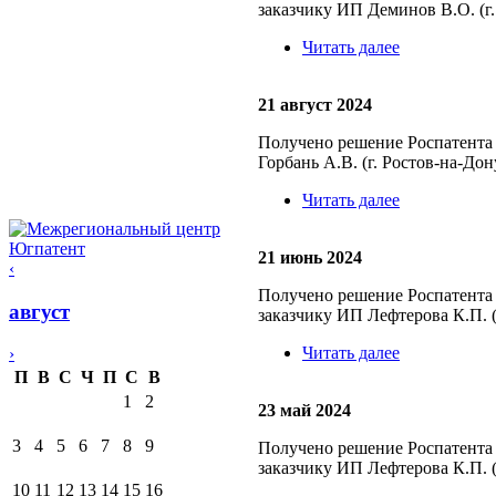
заказчику ИП Деминов В.О. (г.
Читать далее
21 август 2024
Получено решение Роспатента 
Горбань А.В. (г. Ростов-на-Дон
Читать далее
21 июнь 2024
‹
Получено решение Роспатента 
август
заказчику ИП Лефтерова К.П. (
Читать далее
›
П
В
С
Ч
П
С
В
1
2
23 май 2024
3
4
5
6
7
8
9
Получено решение Роспатента 
заказчику ИП Лефтерова К.П. (
10
11
12
13
14
15
16