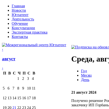
Главная
Новости
Югпатент
Деятельность
Обучение
Консультации
Экспертная практика
Контакты
‹
Среда, авг
август
›
Год
П
В
С
Ч
П
С
В
Месяц
1
2
3
4
День
5
6
7
8
9
10
11
21 август 2024
12
13
14
15
16
17
18
Получено решение Рос
заказчику ИП Горбань 
19
20
21
22
23
24
25