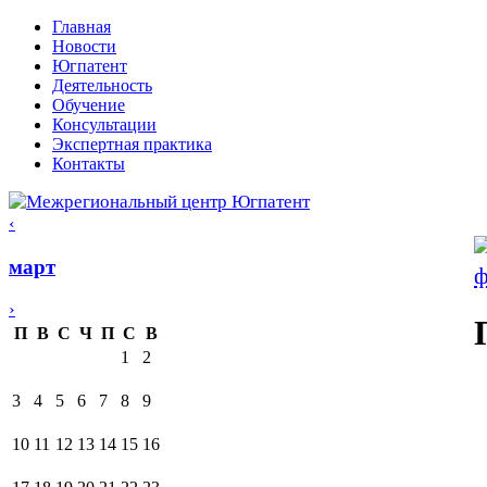
Главная
Новости
Югпатент
Деятельность
Обучение
Консультации
Экспертная практика
Контакты
‹
март
›
П
В
С
Ч
П
С
В
1
2
3
4
5
6
7
8
9
10
11
12
13
14
15
16